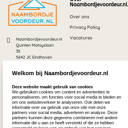
Naambordjevoordeur.nl
Over ons
Privacy Policy
Vacatures
Naambordjevoordeur.nl
Quinten Matsyslaan
35
5642 JC Eindhoven
Nederland
Welkom bij Naambordjevoordeur.nl
8.5
select language
639 beoordelingen
Deze website maakt gebruik van cookies
We gebruiken cookies om content en advertenties te
personaliseren, om functies voor social media te bieden en
Zakelijk:
Klantenservice:
om ons websiteverkeer te analyseren. Ook delen we
informatie over uw gebruik van onze site met onze
partners voor social media, adverteren en analyse. Deze
Aanvraag op maat
Contact
partners kunnen deze gegevens combineren met andere
informatie die u aan ze heeft verstrekt of die ze hebben
Cadeaubonnen
Veelgestelde vragen
verzameld op basis van uw gebruik van hun services.