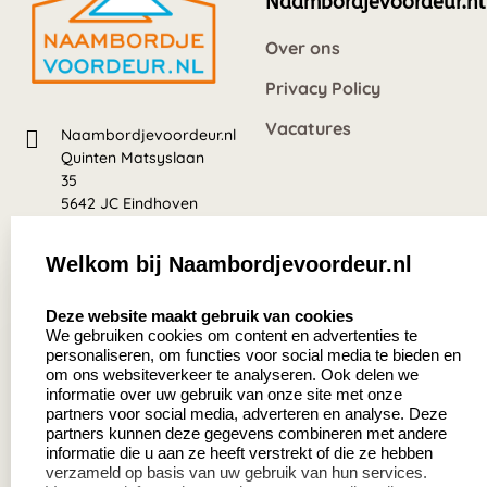
Naambordjevoordeur.nl
Over ons
Privacy Policy
Vacatures
Naambordjevoordeur.nl
Quinten Matsyslaan
35
5642 JC Eindhoven
Nederland
Welkom bij Naambordjevoordeur.nl
8.5
select language
639 beoordelingen
Deze website maakt gebruik van cookies
We gebruiken cookies om content en advertenties te
personaliseren, om functies voor social media te bieden en
Zakelijk:
Klantenservice:
om ons websiteverkeer te analyseren. Ook delen we
informatie over uw gebruik van onze site met onze
partners voor social media, adverteren en analyse. Deze
Aanvraag op maat
Contact
partners kunnen deze gegevens combineren met andere
informatie die u aan ze heeft verstrekt of die ze hebben
Cadeaubonnen
Veelgestelde vragen
verzameld op basis van uw gebruik van hun services.