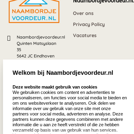
Naambordjevoordeur.nl
Over ons
Privacy Policy
Vacatures
Naambordjevoordeur.nl
Quinten Matsyslaan
35
5642 JC Eindhoven
Nederland
Welkom bij Naambordjevoordeur.nl
8.5
select language
639 beoordelingen
Deze website maakt gebruik van cookies
We gebruiken cookies om content en advertenties te
personaliseren, om functies voor social media te bieden en
Zakelijk:
Klantenservice:
om ons websiteverkeer te analyseren. Ook delen we
informatie over uw gebruik van onze site met onze
partners voor social media, adverteren en analyse. Deze
Aanvraag op maat
Contact
partners kunnen deze gegevens combineren met andere
informatie die u aan ze heeft verstrekt of die ze hebben
Cadeaubonnen
Veelgestelde vragen
verzameld op basis van uw gebruik van hun services.