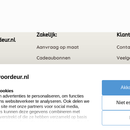
Zakelijk:
Klant
eur.nl
Aanvraag op maat
Conta
Cadeaubonnen
Veelg
Retou
oordeur.nl
Akko
cookies
advertenties te personaliseren, om functies
ons websiteverkeer te analyseren. Ook delen we
Niet e
 site met onze partners voor social media,
ers kunnen deze gegevens combineren met
 verstrekt of die ze hebben verzameld op basis
oor meer informatie over de gegevens welke wij
or naar ons privacy statement.