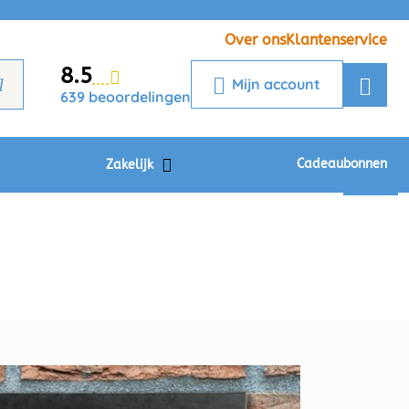
Veelgestelde vragen
Krijg een antwoord op uw vraag
Over ons
Klantenservice
8.5
Chatbot
Mijn account
639 beoordelingen
Chat 24/7 met onze chatbot voor
hulp
Contact
Cadeaubonnen
Zakelijk