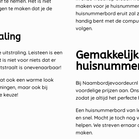
f te nemen. Het is niet
maken voor je huisnummer op
gen te maken dat je de
huisnummerbord eruit zal zi
handig bent met de comput
volgen.
aling
Gemakkelijk
uitstraling. Leisteen is een
is niet voor niets dat er
huisnummer
itstraalt is onevenaarbaar!
s dat ook een warme look
Bij Naambordjevoordeur.nl
oningen, maar ook bij
voordelige prijzen aan. On
de keuze!
zodat je altijd het perfecte
Een huisnummerbord van le
en snel. Mocht je toch nog 
helpen. We streven ernaar 
maken.