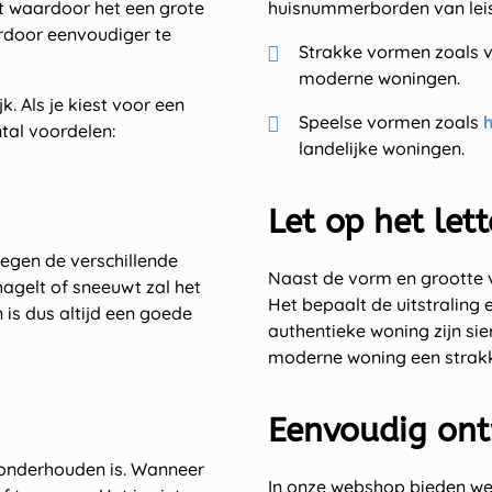
 waardoor het een grote
huisnummerborden van leis
erdoor eenvoudiger te
Strakke vormen zoals v
moderne woningen.
k. Als je kiest voor een
Speelse vormen zoals
h
tal voordelen:
landelijke woningen.
Let op het let
tegen de verschillende
Naast de vorm en grootte v
agelt of sneeuwt zal het
Het bepaalt de uitstraling 
is dus altijd een goede
authentieke woning zijn sier
moderne woning een strakke
Eenvoudig on
e onderhouden is. Wanneer
In onze webshop bieden we