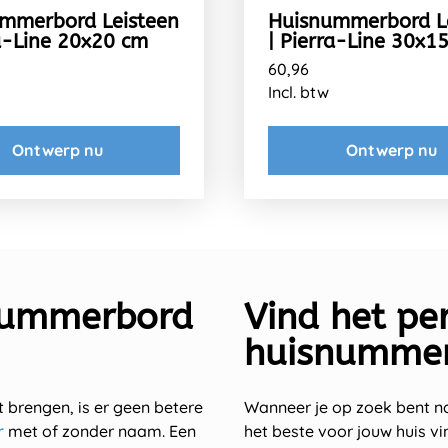
mmerbord Leisteen
Huisnummerbord L
ra-Line 20x20 cm
| Pierra-Line 30x1
60,96
Incl. btw
Ontwerp nu
Ontwerp nu
snummerbord
Vind het per
huisnumme
lt brengen, is er geen betere
Wanneer je op zoek bent na
r
met of zonder naam. Een
het beste voor jouw huis vi