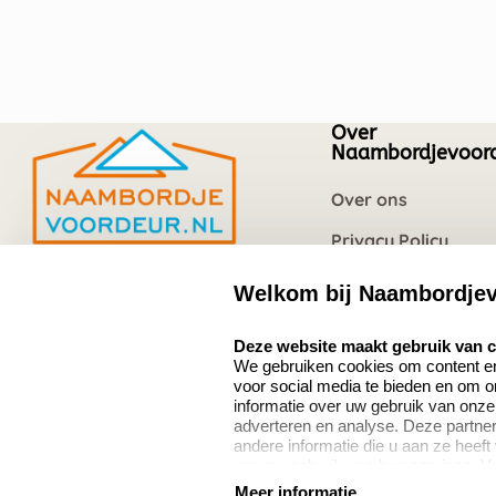
Over
Naambordjevoord
Over ons
Privacy Policy
Vacatures
Welkom bij Naambordjev
Naambordjevoordeur.nl
Quinten Matsyslaan
select language
Deze website maakt gebruik van 
35
We gebruiken cookies om content en 
5642 JC Eindhoven
voor social media te bieden en om 
Nederland
informatie over uw gebruik van onze
adverteren en analyse. Deze partn
andere informatie die u aan ze heeft
van uw gebruik van hun services. V
8.5
verzamelen verwijzen wij u graag do
Meer informatie