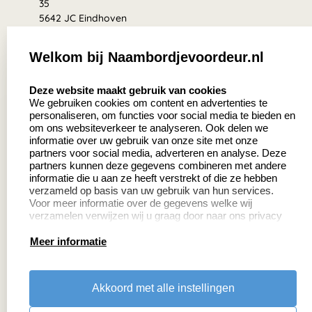
35
5642 JC Eindhoven
Nederland
Welkom bij Naambordjevoordeur.nl
8.5
select language
639 beoordelingen
Deze website maakt gebruik van cookies
We gebruiken cookies om content en advertenties te
personaliseren, om functies voor social media te bieden en
Zakelijk:
Klantenservice:
om ons websiteverkeer te analyseren. Ook delen we
informatie over uw gebruik van onze site met onze
partners voor social media, adverteren en analyse. Deze
Aanvraag op maat
Contact
partners kunnen deze gegevens combineren met andere
informatie die u aan ze heeft verstrekt of die ze hebben
Cadeaubonnen
Veelgestelde vragen
verzameld op basis van uw gebruik van hun services.
Voor meer informatie over de gegevens welke wij
Retourneren
verzamelen verwijzen wij u graag door naar ons privacy
statement.
Meer informatie
Productinformatie:
Akkoord met alle instellingen
Montage
handleidingen