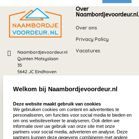
Over
Naambordjevoordeur.nl
Over ons
Privacy Policy
Vacatures
Naambordjevoordeur.nl
Quinten Matsyslaan
35
5642 JC Eindhoven
Nederland
Welkom bij Naambordjevoordeur.nl
8.5
select language
639 beoordelingen
Deze website maakt gebruik van cookies
We gebruiken cookies om content en advertenties te
personaliseren, om functies voor social media te bieden en
Zakelijk:
Klantenservice:
om ons websiteverkeer te analyseren. Ook delen we
informatie over uw gebruik van onze site met onze
partners voor social media, adverteren en analyse. Deze
Aanvraag op maat
Contact
partners kunnen deze gegevens combineren met andere