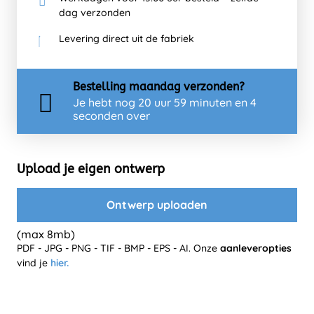
dag verzonden
Levering direct uit de fabriek
Bestelling
maandag
verzonden?
Je hebt nog
20 uur 59 minuten en 3
seconden over
Upload je eigen ontwerp
Ontwerp uploaden
(max 8mb)
PDF - JPG - PNG - TIF - BMP - EPS - AI. Onze
aanleveropties
vind je
hier.