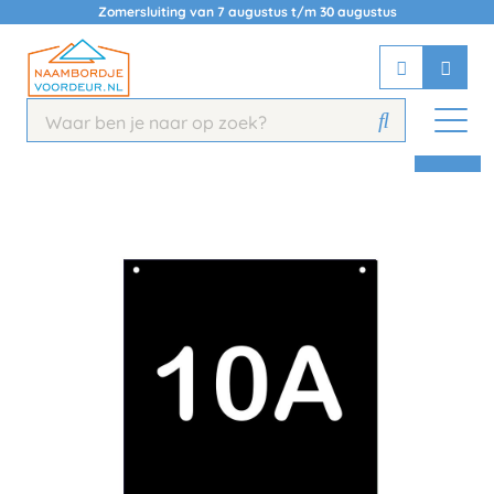
Zomersluiting van 7 augustus t/m 30 augustus
Chatbot
Chat 24/7 met onze chatbot voor
hulp
Contact