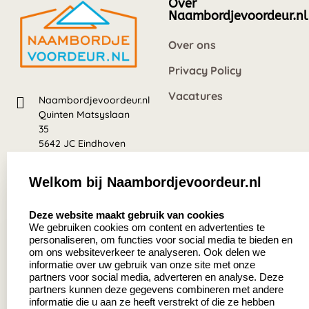
Over
Naambordjevoordeur.nl
Over ons
Privacy Policy
Vacatures
Naambordjevoordeur.nl
Quinten Matsyslaan
35
5642 JC Eindhoven
Nederland
Welkom bij Naambordjevoordeur.nl
8.5
select language
639 beoordelingen
Deze website maakt gebruik van cookies
We gebruiken cookies om content en advertenties te
personaliseren, om functies voor social media te bieden en
Zakelijk:
Klantenservice:
om ons websiteverkeer te analyseren. Ook delen we
informatie over uw gebruik van onze site met onze
partners voor social media, adverteren en analyse. Deze
Aanvraag op maat
Contact
partners kunnen deze gegevens combineren met andere
informatie die u aan ze heeft verstrekt of die ze hebben
Cadeaubonnen
Veelgestelde vragen