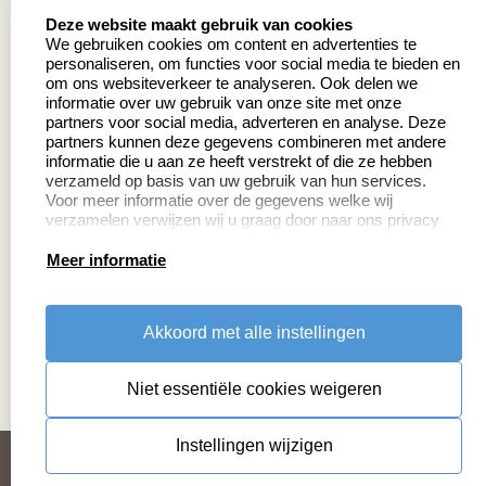
8.5
select language
639 beoordelingen
Deze website maakt gebruik van cookies
We gebruiken cookies om content en advertenties te
personaliseren, om functies voor social media te bieden en
Zakelijk:
Klantenservice:
om ons websiteverkeer te analyseren. Ook delen we
informatie over uw gebruik van onze site met onze
partners voor social media, adverteren en analyse. Deze
Aanvraag op maat
Contact
partners kunnen deze gegevens combineren met andere
informatie die u aan ze heeft verstrekt of die ze hebben
Cadeaubonnen
Veelgestelde vragen
verzameld op basis van uw gebruik van hun services.
Voor meer informatie over de gegevens welke wij
Retourneren
verzamelen verwijzen wij u graag door naar ons privacy
statement.
Meer informatie
Productinformatie:
Akkoord met alle instellingen
Montage
handleidingen
Niet essentiële cookies weigeren
Sitemap
algemene voorwaarden
disclaimer
Instellingen wijzigen
privacy statement
Cookies resetten
© copyright 2026