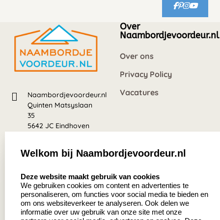
Over
Naambordjevoordeur.nl
Over ons
Privacy Policy
Vacatures
Naambordjevoordeur.nl
Quinten Matsyslaan
35
5642 JC Eindhoven
Nederland
Welkom bij Naambordjevoordeur.nl
8.5
select language
639 beoordelingen
Deze website maakt gebruik van cookies
We gebruiken cookies om content en advertenties te
personaliseren, om functies voor social media te bieden en
Zakelijk:
Klantenservice:
om ons websiteverkeer te analyseren. Ook delen we
informatie over uw gebruik van onze site met onze