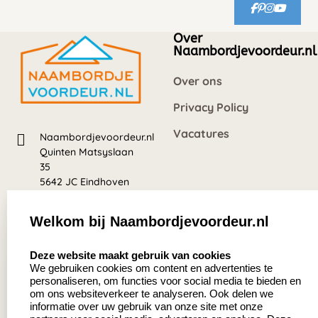
Over
Naambordjevoordeur.nl
Over ons
Privacy Policy
Vacatures
Naambordjevoordeur.nl
Quinten Matsyslaan
35
5642 JC Eindhoven
Nederland
Welkom bij Naambordjevoordeur.nl
8.5
select language
639 beoordelingen
Deze website maakt gebruik van cookies
We gebruiken cookies om content en advertenties te
personaliseren, om functies voor social media te bieden en
Zakelijk:
Klantenservice:
om ons websiteverkeer te analyseren. Ook delen we
informatie over uw gebruik van onze site met onze