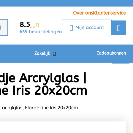
Veelgestelde vragen
Krijg een antwoord op uw vraag
Over ons
Klantenservice
8.5
Chatbot
Mijn account
639 beoordelingen
Chat 24/7 met onze chatbot voor
hulp
Contact
Cadeaubonnen
Zakelijk
e Arcrylglas |
ne Iris 20x20cm
acrylglas, Floral-Line Iris 20x20cm.