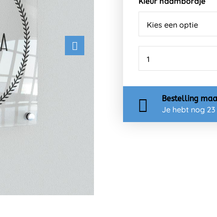
Kleur naambordje
Bestelling
maa
Je hebt nog
23