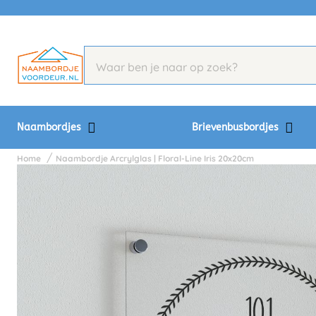
Naambordjes
Brievenbusbordjes
Home
Naambordje Arcrylglas | Floral-Line Iris 20x20cm