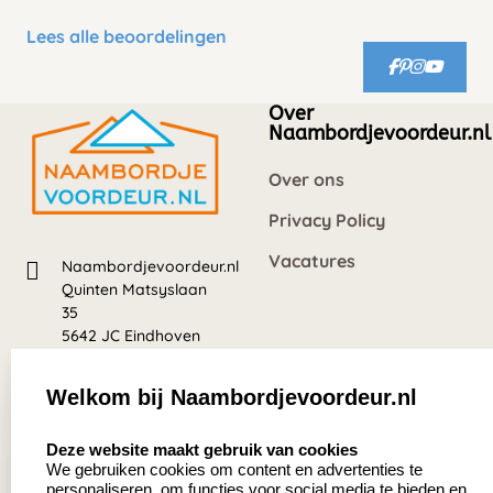
Lees alle beoordelingen
Over
Naambordjevoordeur.nl
Over ons
Privacy Policy
Vacatures
Naambordjevoordeur.nl
Quinten Matsyslaan
35
5642 JC Eindhoven
Nederland
Welkom bij Naambordjevoordeur.nl
8.5
select language
639 beoordelingen
Deze website maakt gebruik van cookies
We gebruiken cookies om content en advertenties te
personaliseren, om functies voor social media te bieden en