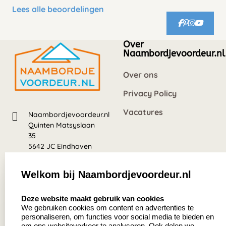
Lees alle beoordelingen
Over
Naambordjevoordeur.nl
Over ons
Privacy Policy
Vacatures
Naambordjevoordeur.nl
Quinten Matsyslaan
35
5642 JC Eindhoven
Nederland
Welkom bij Naambordjevoordeur.nl
8.5
select language
639 beoordelingen
Deze website maakt gebruik van cookies
We gebruiken cookies om content en advertenties te
personaliseren, om functies voor social media te bieden en
om ons websiteverkeer te analyseren. Ook delen we