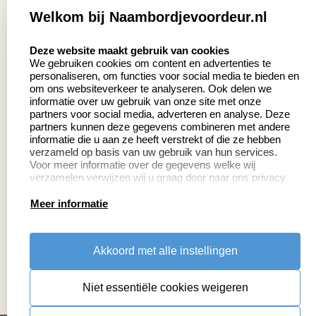
Welkom bij Naambordjevoordeur.nl
8.5
select language
639 beoordelingen
Deze website maakt gebruik van cookies
We gebruiken cookies om content en advertenties te
personaliseren, om functies voor social media te bieden en
Zakelijk:
Klantenservice:
om ons websiteverkeer te analyseren. Ook delen we
informatie over uw gebruik van onze site met onze
partners voor social media, adverteren en analyse. Deze
Aanvraag op maat
Contact
partners kunnen deze gegevens combineren met andere
informatie die u aan ze heeft verstrekt of die ze hebben
Cadeaubonnen
Veelgestelde vragen
verzameld op basis van uw gebruik van hun services.
Voor meer informatie over de gegevens welke wij
Retourneren
verzamelen verwijzen wij u graag door naar ons privacy
statement.
Meer informatie
Productinformatie:
Akkoord met alle instellingen
Montage
handleidingen
Niet essentiële cookies weigeren
Sitemap