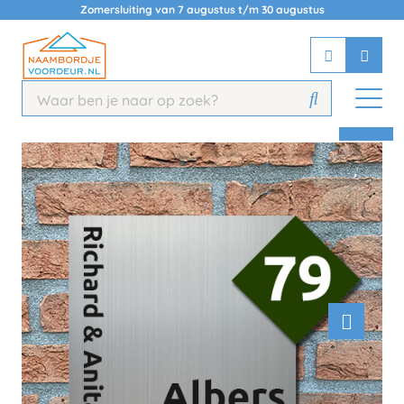
Zomersluiting van 7 augustus t/m 30 augustus
Chatbot
Chat 24/7 met onze chatbot voor
hulp
Contact