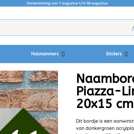
Zomersluiting van 7 augustus t/m 30 augustus
Huisnummers
Stickers
Naambordj
Piazza-Li
20x15 cm
Dit bordje is een aanwins
van donkergroen acrylpla
bordje zit op 20 x 15 cm.