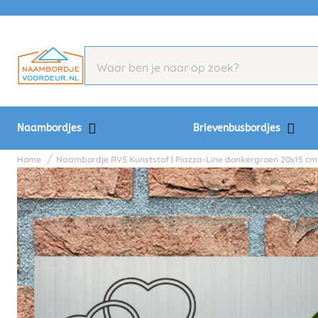
Naambordjes
Brievenbusbordjes
Home
Naambordje RVS Kunststof | Piazza-Line donkergroen 20x15 cm