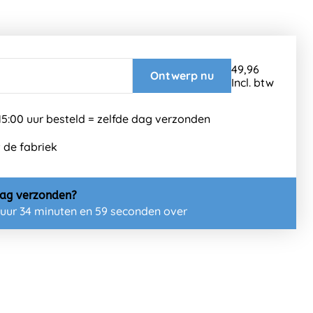
49,96
Ontwerp nu
Incl. btw
5:00 uur besteld = zelfde dag verzonden
t de fabriek
dag
verzonden?
 uur 34 minuten en 58 seconden over