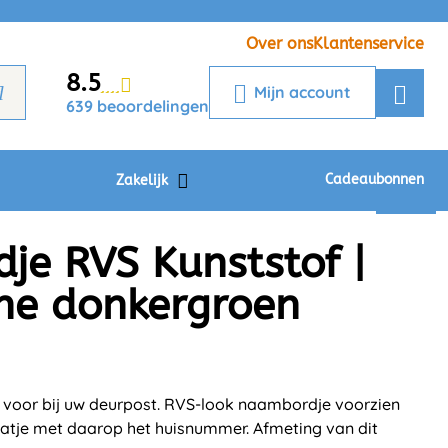
Veelgestelde vragen
Krijg een antwoord op uw vraag
Over ons
Klantenservice
8.5
Chatbot
Mijn account
639 beoordelingen
Chat 24/7 met onze chatbot voor
hulp
Contact
Cadeaubonnen
Zakelijk
e RVS Kunststof |
ne donkergroen
t voor bij uw deurpost. RVS-look naambordje voorzien
atje met daarop het huisnummer. Afmeting van dit