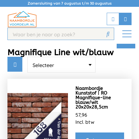
Zomersluiting van 7 augustus t/m 30 augustus
Chatbot
Chat 24/7 met onze chatbot voor
hulp
Contact
Magnifique Line wit/blauw
Naambordje
Kunststof | RO
Magnifique-line
blauw/wit
20x20x28,5cm
57,96
Incl. btw