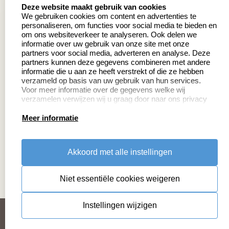
select language
639 beoordelingen
Deze website maakt gebruik van cookies
We gebruiken cookies om content en advertenties te
personaliseren, om functies voor social media te bieden en
Zakelijk:
Klantenservice:
om ons websiteverkeer te analyseren. Ook delen we
informatie over uw gebruik van onze site met onze
partners voor social media, adverteren en analyse. Deze
Aanvraag op maat
Contact
partners kunnen deze gegevens combineren met andere
informatie die u aan ze heeft verstrekt of die ze hebben
Cadeaubonnen
Veelgestelde vragen
verzameld op basis van uw gebruik van hun services.
Voor meer informatie over de gegevens welke wij
Retourneren
verzamelen verwijzen wij u graag door naar ons privacy
statement.
Meer informatie
Productinformatie:
Akkoord met alle instellingen
Montage
handleidingen
Niet essentiële cookies weigeren
Sitemap
algemene voorwaarden
disclaimer
Instellingen wijzigen
privacy statement
Cookies resetten
© copyright 2026