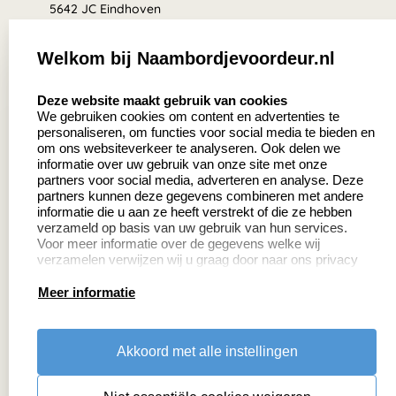
5642 JC Eindhoven
Nederland
Welkom bij Naambordjevoordeur.nl
8.5
select language
639 beoordelingen
Deze website maakt gebruik van cookies
We gebruiken cookies om content en advertenties te
personaliseren, om functies voor social media te bieden en
Zakelijk:
Klantenservice:
om ons websiteverkeer te analyseren. Ook delen we
informatie over uw gebruik van onze site met onze
partners voor social media, adverteren en analyse. Deze
Aanvraag op maat
Contact
partners kunnen deze gegevens combineren met andere
informatie die u aan ze heeft verstrekt of die ze hebben
Cadeaubonnen
Veelgestelde vragen
verzameld op basis van uw gebruik van hun services.
Voor meer informatie over de gegevens welke wij
Retourneren
verzamelen verwijzen wij u graag door naar ons privacy
statement.
Meer informatie
Productinformatie:
Akkoord met alle instellingen
Montage
handleidingen