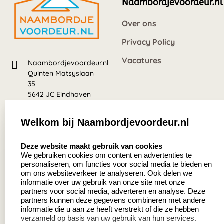
Naambordjevoordeur.nl
Over ons
Privacy Policy
Vacatures
Naambordjevoordeur.nl
Quinten Matsyslaan
35
5642 JC Eindhoven
Nederland
Welkom bij Naambordjevoordeur.nl
8.5
select language
639 beoordelingen
Deze website maakt gebruik van cookies
We gebruiken cookies om content en advertenties te
personaliseren, om functies voor social media te bieden en
Zakelijk:
Klantenservice:
om ons websiteverkeer te analyseren. Ook delen we
informatie over uw gebruik van onze site met onze
partners voor social media, adverteren en analyse. Deze
Aanvraag op maat
Contact
partners kunnen deze gegevens combineren met andere
informatie die u aan ze heeft verstrekt of die ze hebben
Cadeaubonnen
Veelgestelde vragen
verzameld op basis van uw gebruik van hun services.