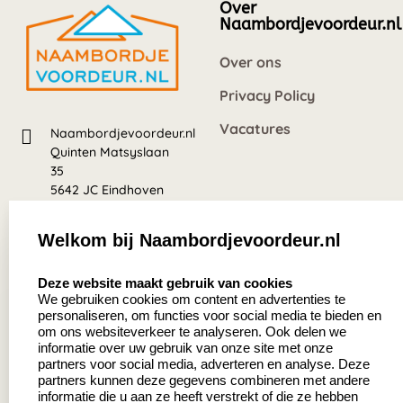
Over
Naambordjevoordeur.nl
Over ons
Privacy Policy
Vacatures
Naambordjevoordeur.nl
Quinten Matsyslaan
35
5642 JC Eindhoven
Nederland
Welkom bij Naambordjevoordeur.nl
8.5
select language
639 beoordelingen
Deze website maakt gebruik van cookies
We gebruiken cookies om content en advertenties te
personaliseren, om functies voor social media te bieden en
Zakelijk:
Klantenservice:
om ons websiteverkeer te analyseren. Ook delen we
informatie over uw gebruik van onze site met onze
partners voor social media, adverteren en analyse. Deze
Aanvraag op maat
Contact
partners kunnen deze gegevens combineren met andere
informatie die u aan ze heeft verstrekt of die ze hebben