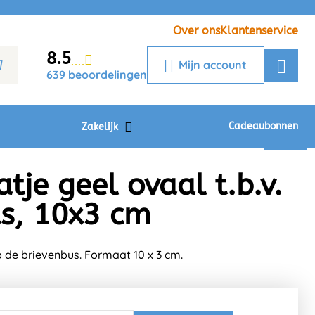
Veelgestelde vragen
Krijg een antwoord op uw vraag
Over ons
Klantenservice
8.5
Chatbot
Mijn account
639 beoordelingen
Chat 24/7 met onze chatbot voor
hulp
Contact
Cadeaubonnen
Zakelijk
je geel ovaal t.b.v.
s, 10x3 cm
 de brievenbus. Formaat 10 x 3 cm.
18,95