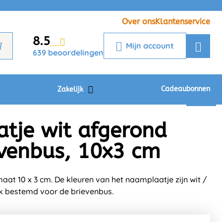
Veelgestelde vragen
Krijg een antwoord op uw vraag
Over ons
Klantenservice
8.5
Chatbot
Mijn account
639 beoordelingen
Chat 24/7 met onze chatbot voor
hulp
Contact
Cadeaubonnen
Zakelijk
tje wit afgerond
ievenbus, 10x3 cm
at 10 x 3 cm. De kleuren van het naamplaatje zijn wit /
k bestemd voor de brievenbus.