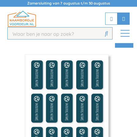
Zomersluiting van 7 augustus t/m 30 augustus
Chatbot
Chat 24/7 met onze chatbot voor
hulp
Contact