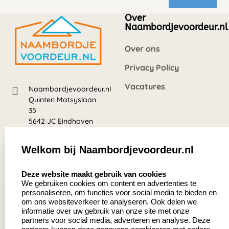
Over
Naambordjevoordeur.nl
Over ons
Privacy Policy
Vacatures
Naambordjevoordeur.nl
Quinten Matsyslaan
35
5642 JC Eindhoven
Nederland
Welkom bij Naambordjevoordeur.nl
8.5
select language
639 beoordelingen
Deze website maakt gebruik van cookies
We gebruiken cookies om content en advertenties te
personaliseren, om functies voor social media te bieden en
Zakelijk:
Klantenservice:
om ons websiteverkeer te analyseren. Ook delen we
informatie over uw gebruik van onze site met onze
partners voor social media, adverteren en analyse. Deze
Aanvraag op maat
Contact