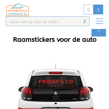
Chatbot
Chat 24/7 met onze chatbot voor
hulp
Contact
Raamstickers voor de auto