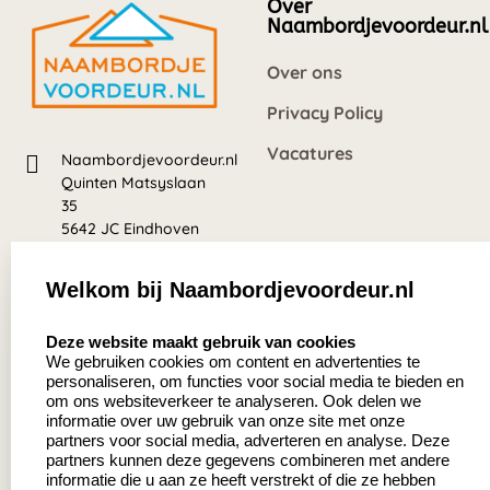
voorzichtig rondom de sticker of gebruik in de
Over
winter een ontdooispray om de levensduur van je
Naambordjevoordeur.nl
raamsticker op de auto te verlengen.
Over ons
Privacy Policy
Vacatures
Naambordjevoordeur.nl
Quinten Matsyslaan
35
5642 JC Eindhoven
Nederland
Welkom bij Naambordjevoordeur.nl
8.5
select language
639 beoordelingen
Deze website maakt gebruik van cookies
We gebruiken cookies om content en advertenties te
personaliseren, om functies voor social media te bieden en
Zakelijk:
Klantenservice:
om ons websiteverkeer te analyseren. Ook delen we
informatie over uw gebruik van onze site met onze
partners voor social media, adverteren en analyse. Deze
Aanvraag op maat
Contact
partners kunnen deze gegevens combineren met andere
informatie die u aan ze heeft verstrekt of die ze hebben
Cadeaubonnen
Veelgestelde vragen