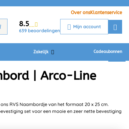
Veelgestelde vragen
Krijg een antwoord op uw vraag
Over ons
Klantenservice
8.5
Chatbot
Mijn account
639 beoordelingen
Chat 24/7 met onze chatbot voor
hulp
Contact
Cadeaubonnen
Zakelijk
bord | Arco-Line
 ons RVS Naambordje van het formaat 20 x 25 cm.
evestiging set voor een mooie en zeer nette bevestiging