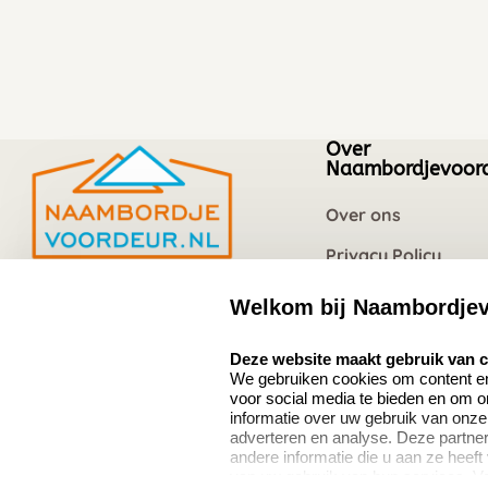
Over
Naambordjevoord
Over ons
Privacy Policy
Vacatures
Welkom bij Naambordjev
Naambordjevoordeur.nl
Quinten Matsyslaan
select language
Deze website maakt gebruik van 
35
We gebruiken cookies om content en 
5642 JC Eindhoven
voor social media te bieden en om 
Nederland
informatie over uw gebruik van onze
adverteren en analyse. Deze partn
andere informatie die u aan ze heeft
van uw gebruik van hun services. V
8.5