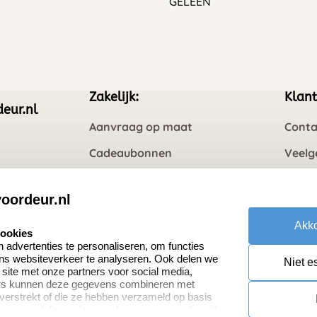
GELEEN
Zakelijk:
Klant
eur.nl
Aanvraag op maat
Conta
Cadeaubonnen
Veelg
Retou
oordeur.nl
Akko
cookies
advertenties te personaliseren, om functies
ons websiteverkeer te analyseren. Ook delen we
Niet e
 site met onze partners voor social media,
ers kunnen deze gegevens combineren met
 verstrekt of die ze hebben verzameld op basis
oor meer informatie over de gegevens welke wij