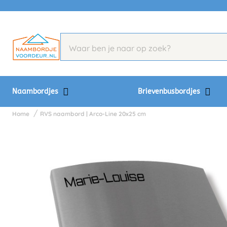
Naambordjes
Brievenbusbordjes
Home
RVS naambord | Arco-Line 20x25 cm