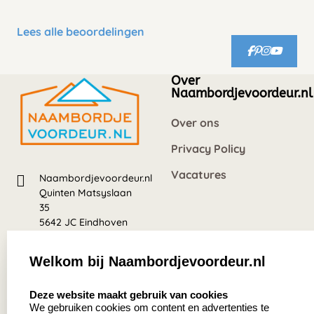
Lees alle beoordelingen
Over
Naambordjevoordeur.nl
Over ons
Privacy Policy
Vacatures
Naambordjevoordeur.nl
Quinten Matsyslaan
35
5642 JC Eindhoven
Nederland
Welkom bij Naambordjevoordeur.nl
8.5
select language
639 beoordelingen
Deze website maakt gebruik van cookies
We gebruiken cookies om content en advertenties te