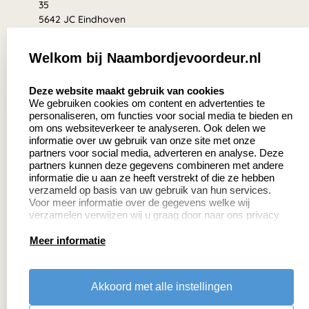
35
5642 JC Eindhoven
Nederland
Welkom bij Naambordjevoordeur.nl
8.5
select language
639 beoordelingen
Deze website maakt gebruik van cookies
We gebruiken cookies om content en advertenties te
personaliseren, om functies voor social media te bieden en
Zakelijk:
Klantenservice:
om ons websiteverkeer te analyseren. Ook delen we
informatie over uw gebruik van onze site met onze
partners voor social media, adverteren en analyse. Deze
Aanvraag op maat
Contact
partners kunnen deze gegevens combineren met andere
informatie die u aan ze heeft verstrekt of die ze hebben
Cadeaubonnen
Veelgestelde vragen
verzameld op basis van uw gebruik van hun services.
Voor meer informatie over de gegevens welke wij
Retourneren
verzamelen verwijzen wij u graag door naar ons privacy
statement.
Meer informatie
Productinformatie:
Akkoord met alle instellingen
Montage
handleidingen