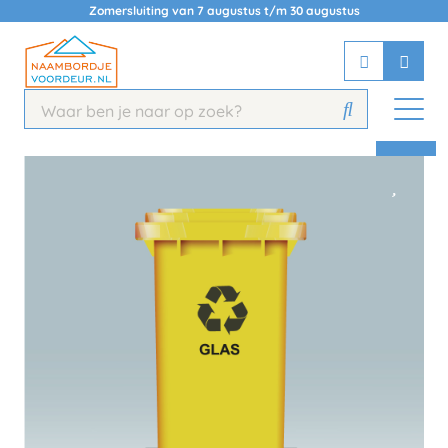
Zomersluiting van 7 augustus t/m 30 augustus
Chatbot
Chat 24/7 met onze chatbot voor
hulp
Contact