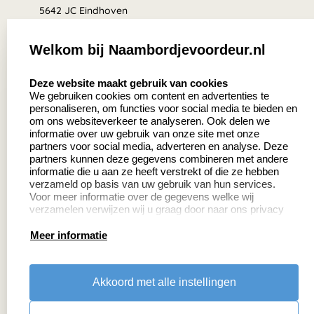
5642 JC Eindhoven
Nederland
Welkom bij Naambordjevoordeur.nl
8.5
select language
639 beoordelingen
Deze website maakt gebruik van cookies
We gebruiken cookies om content en advertenties te
personaliseren, om functies voor social media te bieden en
Zakelijk:
Klantenservice:
om ons websiteverkeer te analyseren. Ook delen we
informatie over uw gebruik van onze site met onze
partners voor social media, adverteren en analyse. Deze
Aanvraag op maat
Contact
partners kunnen deze gegevens combineren met andere
informatie die u aan ze heeft verstrekt of die ze hebben
Cadeaubonnen
Veelgestelde vragen
verzameld op basis van uw gebruik van hun services.
Voor meer informatie over de gegevens welke wij
Retourneren
verzamelen verwijzen wij u graag door naar ons privacy
statement.
Meer informatie
Productinformatie:
Akkoord met alle instellingen
Montage
handleidingen