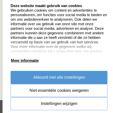
8.5
select language
639 beoordelingen
Deze website maakt gebruik van cookies
We gebruiken cookies om content en advertenties te
personaliseren, om functies voor social media te bieden en
Zakelijk:
Klantenservice:
om ons websiteverkeer te analyseren. Ook delen we
informatie over uw gebruik van onze site met onze
partners voor social media, adverteren en analyse. Deze
Aanvraag op maat
Contact
partners kunnen deze gegevens combineren met andere
informatie die u aan ze heeft verstrekt of die ze hebben
Cadeaubonnen
Veelgestelde vragen
verzameld op basis van uw gebruik van hun services.
Voor meer informatie over de gegevens welke wij
Retourneren
verzamelen verwijzen wij u graag door naar ons privacy
statement.
Meer informatie
Productinformatie:
Akkoord met alle instellingen
Montage
handleidingen
Niet essentiële cookies weigeren
Sitemap
algemene voorwaarden
disclaimer
Instellingen wijzigen
privacy statement
Cookies resetten
© copyright 2026