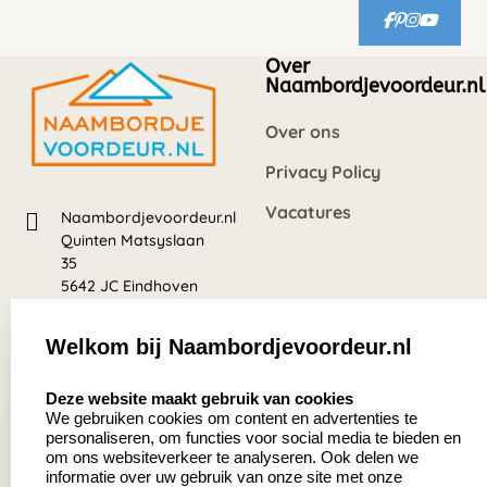
Over
Naambordjevoordeur.nl
Over ons
Privacy Policy
Vacatures
Naambordjevoordeur.nl
Quinten Matsyslaan
35
5642 JC Eindhoven
Nederland
Welkom bij Naambordjevoordeur.nl
8.5
select language
639 beoordelingen
Deze website maakt gebruik van cookies
We gebruiken cookies om content en advertenties te
personaliseren, om functies voor social media te bieden en
Zakelijk:
Klantenservice:
om ons websiteverkeer te analyseren. Ook delen we
informatie over uw gebruik van onze site met onze