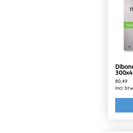
Dibon
300x
80,49
Incl. bt