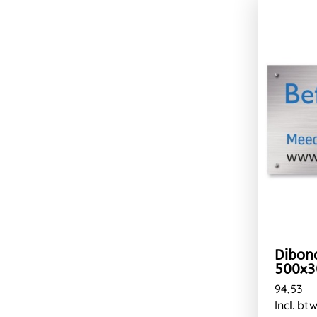
Dibon
500x
94,53
Incl. bt