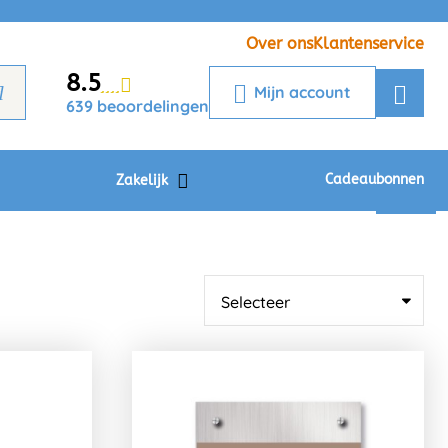
Veelgestelde vragen
Krijg een antwoord op uw vraag
Over ons
Klantenservice
8.5
Chatbot
Mijn account
639 beoordelingen
Chat 24/7 met onze chatbot voor
hulp
Contact
Cadeaubonnen
Zakelijk