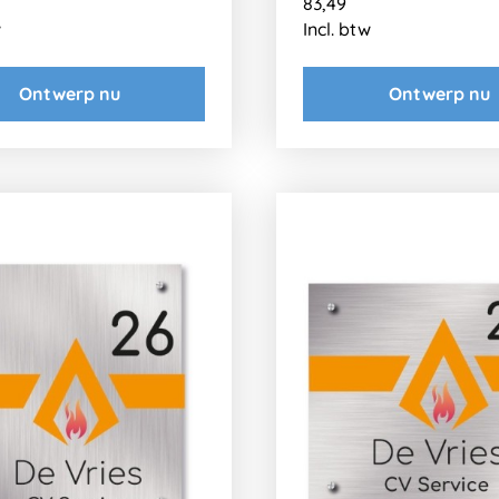
83,49
w
Incl. btw
Ontwerp nu
Ontwerp nu