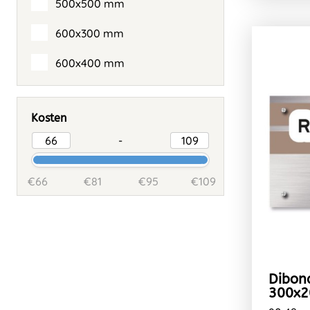
500x500 mm
600x300 mm
600x400 mm
Kosten
-
€66
€81
€95
€109
Dibon
300x