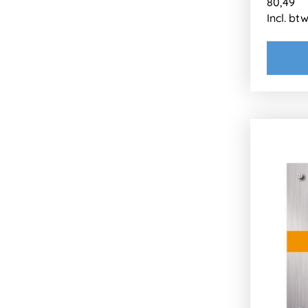
80,49
Incl. bt