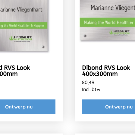
d RVS Look
Dibond RVS Look
400mm
400x300mm
80,49
w
Incl. btw
Ontwerp nu
Ontwerp nu