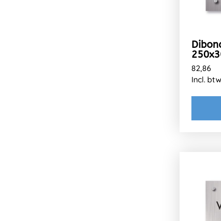
Dibon
250x
82,86
Incl. bt