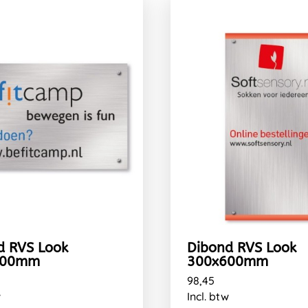
d RVS Look
Dibond RVS Look
300mm
300x600mm
98,45
w
Incl. btw