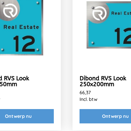
d RVS Look
Dibond RVS Look
250mm
250x200mm
66,37
w
Incl. btw
Ontwerp nu
Ontwerp nu