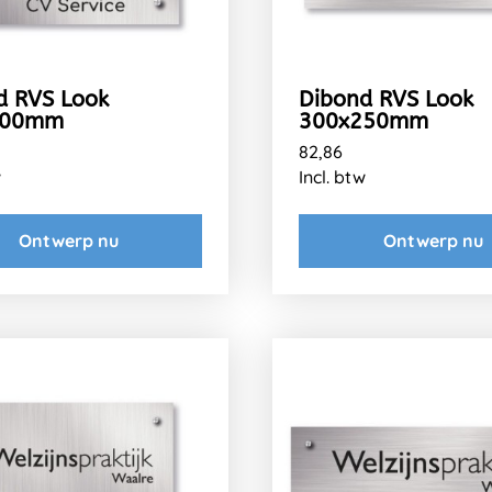
d RVS Look
Dibond RVS Look
300mm
300x250mm
82,86
w
Incl. btw
Ontwerp nu
Ontwerp nu