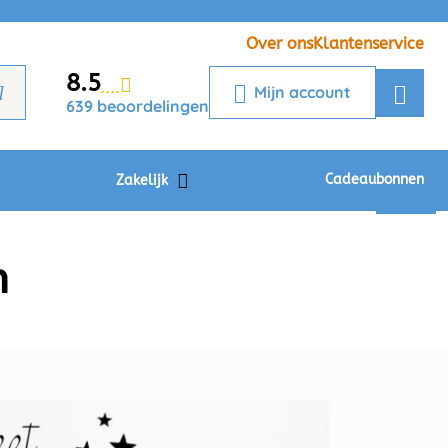
Veelgestelde vragen
Krijg een antwoord op uw vraag
Over ons
Klantenservice
8.5
Chatbot
Mijn account
639 beoordelingen
Chat 24/7 met onze chatbot voor
hulp
Contact
Cadeaubonnen
Zakelijk
n