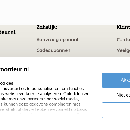
Zakelijk:
Klant
eur.nl
Aanvraag op maat
Conta
Cadeaubonnen
Veelg
Retou
oordeur.nl
Akko
cookies
advertenties te personaliseren, om functies
ons websiteverkeer te analyseren. Ook delen we
Niet e
 site met onze partners voor social media,
ers kunnen deze gegevens combineren met
 verstrekt of die ze hebben verzameld op basis
oor meer informatie over de gegevens welke wij
or naar ons privacy statement.
nt
Cookies resetten
© copyright 2026