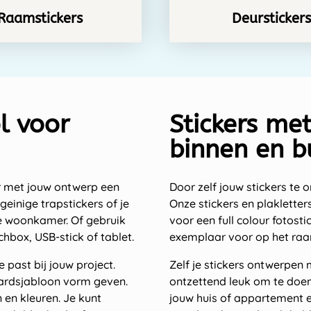
Raamstickers
Deurstickers
l voor
Stickers me
binnen en b
ker met jouw ontwerp een
Door zelf jouw stickers te o
geinige trapstickers of je
Onze stickers en plakletters
je woonkamer. Of gebruik
voor een full colour fotost
chbox, USB-stick of tablet.
exemplaar voor op het raa
 past bij jouw project.
Zelf je stickers ontwerpen
aardsjabloon vorm geven.
ontzettend leuk om te doen 
n en kleuren. Je kunt
jouw huis of appartement ee