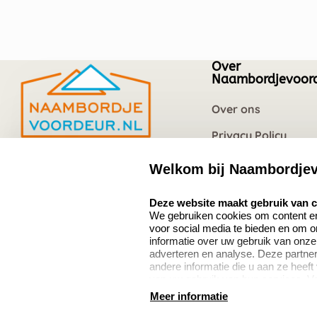
Over
Naambordjevoord
Over ons
Privacy Policy
Vacatures
Welkom bij Naambordjev
Naambordjevoordeur.nl
Quinten Matsyslaan
select language
Deze website maakt gebruik van 
35
We gebruiken cookies om content en 
5642 JC Eindhoven
voor social media te bieden en om 
Nederland
informatie over uw gebruik van onze
adverteren en analyse. Deze partn
andere informatie die u aan ze heeft
van uw gebruik van hun services. V
8.5
verzamelen verwijzen wij u graag do
Meer informatie
639 beoordelingen
algemene voorwaarden
disclaimer
privacy stateme